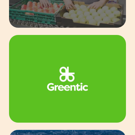
Greentic
Immobilier
WordPress
Agripousse
Corneille Patrimoine