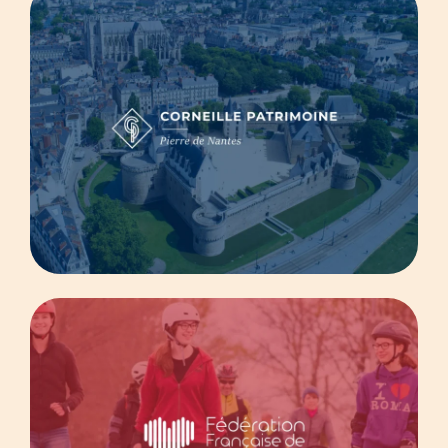
Cardiologie
WordPress
Greentic
Fédération Française de Cardiologie
Accessoires de piscine
E-commerce
Prestashop